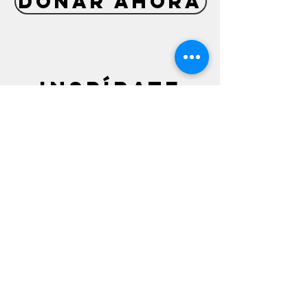
DONAR AHORA
inspírate
Suscríbete para conocer todos los
eventos y noticias
Consulta nuestra
política de privacidad
suscribirse